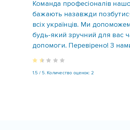
бажають назавжди позбутися 
всіх українців. Ми допоможе
будь-який зручний для вас 
допомоги. Перевірено! З нам
1.5
/ 5. Количество оценок:
2