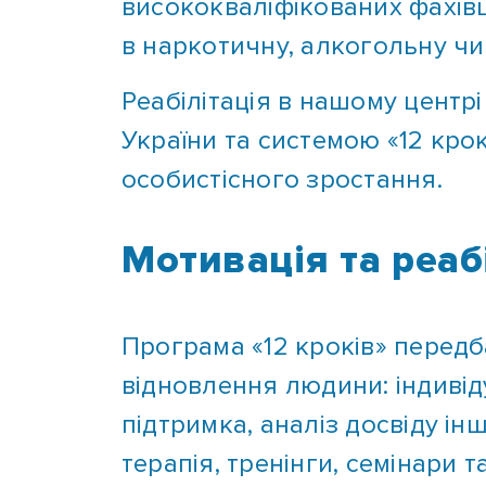
в наркотичну, алкогольну чи 
Реабілітація в нашому центр
України та системою «12 кро
особистісного зростання.
Мотивація та реабі
Програма «12 кроків» передб
відновлення людини: індивід
підтримка, аналіз досвіду інш
терапія, тренінги, семінари т
індивідуальних методик оду