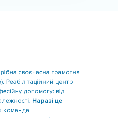
трібна своєчасна грамотна
). Реабілітаційний центр
фесійну допомогу: від
алежності.
Наразі це
» команда
омогу людям, які потрапили