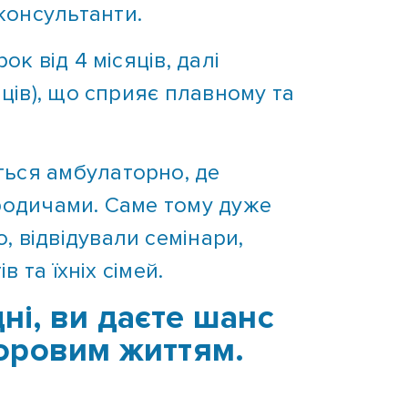
к від 4 місяців, далі
яців), що сприяє плавному та
ться амбулаторно, де
 родичами. Саме тому дуже
 відвідували семінари,
 та їхніх сімей.
ні, ви даєте шанс
доровим життям.
това допомогти людям, які