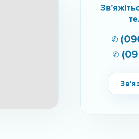
Зв'яжіть
те
✆ (09
✆ (09
Зв'я