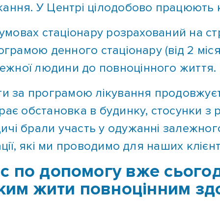
 умовах стаціонару розрахований на стро
ограмою денного стаціонару (від 2 міс
ежної людини до повноцінного життя.
оти за програмою лікування продовжує
рає обстановка в будинку, стосунки з
чі брали участь у одужанні залежного,
ції, які ми проводимо для наших клієнтів
с по допомогу вже сьогод
зьким жити повноцінним з
го реабілітаційного центру завжди го