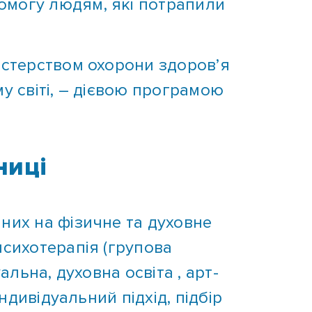
істерством охорони здоров’я
у світі, – дієвою програмою
ниці
них на фізичне та духовне
психотерапія (групова
альна, духовна освіта , арт-
ндивідуальний підхід, підбір
консультанти.