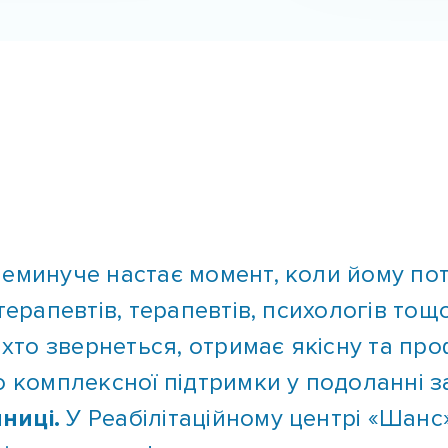
неминуче настає момент, коли йому по
терапевтів, терапевтів, психологів тощо
 хто звернеться, отримає якісну та про
о комплексної підтримки у подоланні з
ниці.
У Реабілітаційному центрі «Шанс
ців надасть ефективну комплексну доп