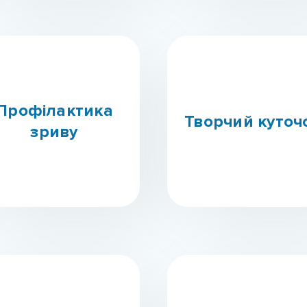
Профілактика
Творчий куточ
зриву