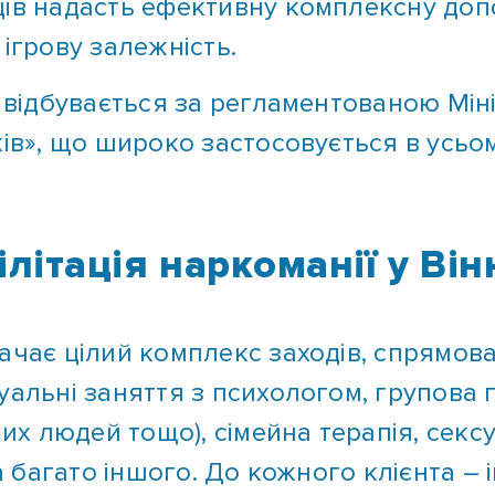
ігрову залежність.
і відбувається за регламентованою Мін
ків», що широко застосовується в усьом
літація наркоманії у Він
ачає цілий комплекс заходів, спрямова
уальні заняття з психологом, групова 
их людей тощо), сімейна терапія, сексу
а багато іншого. До кожного клієнта – і
жання. У Центрі цілодобово працюють 