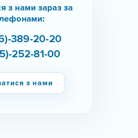
ся з нами зараз за
лефонами:
6)-389-20-20
5)-252-81-00
затися з нами