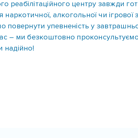
наркотичної, алкогольної чи ігрової з
мо повернути упевненість у завтрашньо
час – ми безкоштовно проконсультуємо
и надійно!