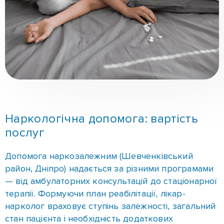
Наркологічна допомога: вартість
послуг
Допомога наркозалежним (Шевченківський
район, Дніпро) надається за різними програмами
— від амбулаторних консультацій до стаціонарної
терапії. Формуючи план реабілітації, лікар-
нарколог враховує ступінь залежності, загальний
стан пацієнта і необхідність додаткових
процедур. У кожному випадку методики та
тривалість лікування наркозалежності —
індивідуальні. Ціна залежить від мотивації
пацієнта, стажу залежності, місця проведення
лікування (вдома, в стаціонарі), необхідних послуг
(детоксикація, мотиваційна бесіда). Детальніше