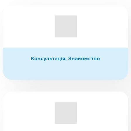
Консультація,
Знайомство
Детоксикація
(за потреби)