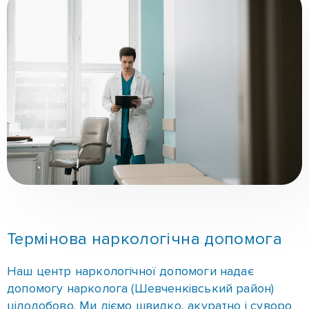
Термінова наркологічна допомога
Наш центр наркологічної допомоги надає
допомогу нарколога (Шевченківський район)
цілодобово. Ми діємо швидко, акуратно і суворо
дотримуємося медичної таємниці.
Термінова наркологічна допомога потрібна в
екстрених ситуаціях — передозування, важка
інтоксикація або абстинентний синдром
вимагають негайного втручання фахівця.