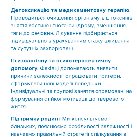
та супутніх захворювань.
Психологічну та психотерапевтичну
допомогу
. Фахівці допомагають виявити
причини залежності, опрацювати тригери,
сформувати нові моделі поведінки.
Індивідуальні та групові заняття спрямовані на
формування стійкої мотивації до тверезого
життя.
Підтримку родині
. Ми консультуємо
близьких, пояснюємо особливості залежності і
навчаємо правильній стратегії спілкування з
пацієнтом. Залучення сім’ї значно підвищує
ефективність лікування.
Соціальну адаптацію
. Після основного етапу
терапії пацієнту допомагають відновити
навички спілкування, трудову активність і