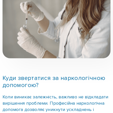
Куди звертатися за наркологічною
допомогою?
Коли виникає залежність, важливо не відкладати
вирішення проблеми. Професійна наркологічна
допомога дозволяє уникнути ускладнень і
зберегти здоров’я.
Якщо вашому родичу потрібна допомога при
наркотичній залежності в Шевченківському
районі, важливо звертатися до спеціалізованого
закладу з ліцензованими лікарями і