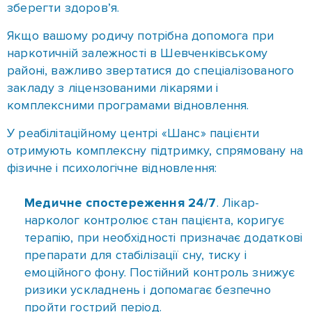
комплексними програмами відновлення.
У реабілітаційному центрі «Шанс» пацієнти
отримують комплексну підтримку, спрямовану на
фізичне і психологічне відновлення:
Медичне спостереження 24/7
. Лікар-
нарколог контролює стан пацієнта, коригує
терапію, при необхідності призначає додаткові
препарати для стабілізації сну, тиску і
емоційного фону. Постійний контроль знижує
ризики ускладнень і допомагає безпечно
пройти гострий період.
Детоксикацію та медикаментозну терапію
.
Проводиться очищення організму від токсинів,
зняття абстинентного синдрому, зменшення
тяги до речовин. Лікування підбирається
індивідуально з урахуванням стажу вживання