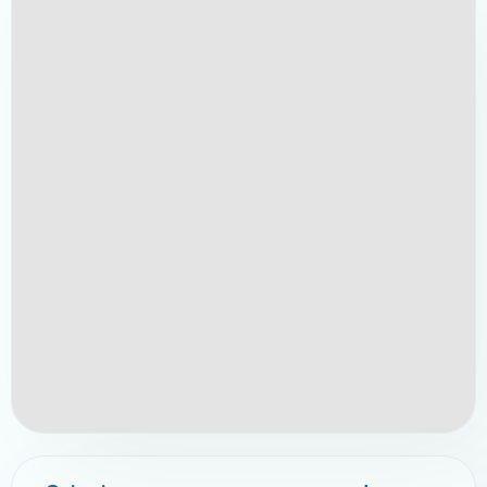
Зв'яжіться з нами зараз за телефонами:
✆ (096)-389-20-20
✆ (095)-252-81-00