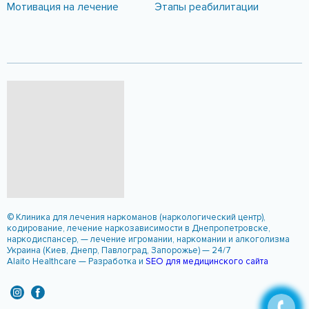
ССЫЛКИ САЙТА
О центре
Фотогалерея
Блог
Новости
Киев
Контакты
АРХИВ САЙТА
Бесплатная
Реабилитация
Профилактика
Ассоциация
С чего начать?
Зачем нужен РЦ?
Мотивация на лечение
Этапы реабилитации