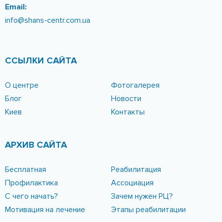
КОНТАКТЫ
Адрес
Реабилитационный центр «ШАНС»:
г. Днепр, ул. Харьковская 5, 11
Лицензия МОЗ Украины № 2103/06-М
Телефоны
096-389-20-20
095-252-81-00
Email:
info@shans-centr.com.ua
ССЫЛКИ САЙТА