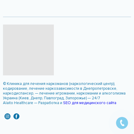
О центре
Фотогалерея
Блог
Новости
Киев
Контакты
АРХИВ САЙТА
Бесплатная
Реабилитация
Профилактика
Ассоциация
С чего начать?
Зачем нужен РЦ?
Мотивация на лечение
Этапы реабилитации