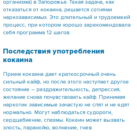
Последствия употребления
кокаина
Прием кокаина дает краткосрочный очень
сильный кайф, но после этого наступает другое
состояние – раздражительность, депрессия,
желание снова почувствовать кайф. Принимая
наркотик зависимые зачастую не спят и не едят
нормально. Могут наблюдаться судороги,
сердцебиение, спазмы. Кокаин может вызвать
злость, паранойю, волнение, гнев.
Последствия употребления кокаина серьезны, а
привыкание наступает очень быстро. Может
развиваться риск дыхательной или сердечной
недостаточности, что может даже привести к
смерти.