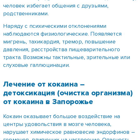
давления, расстройства пищеварительного
тракта. Возможны тактильные, зрительные или
слуховые галлюцинации.
Лечение от кокаина –
детоксикация (очистка организма)
от кокаина в Запорожье
Кокаин оказывает большое воздействие на
центры удовольствия в мозге человека,
нарушает химическое равновесие эндорфинов –
гормонов, влияющих на настроение. Опасность
заключается в быстром развитии толерантности
к кокаину, а для достижения нужного эффекта
дозы приходится все время увеличивать.
Почувствовав прилив сил, приподнятое
настроение, чувство бодрости, наркозависимый