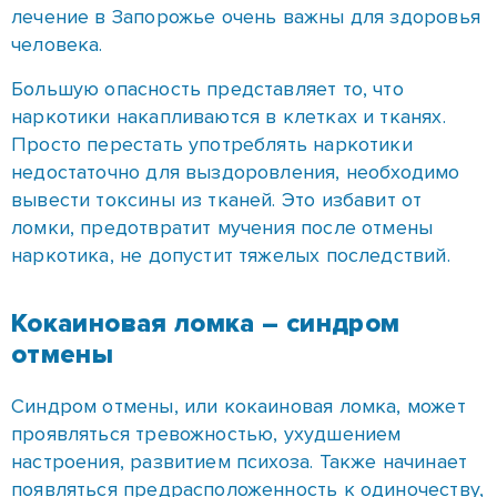
недостаточно для выздоровления, необходимо
вывести токсины из тканей. Это избавит от
ломки, предотвратит мучения после отмены
наркотика, не допустит тяжелых последствий.
Кокаиновая ломка – синдром
отмены
Синдром отмены, или кокаиновая ломка, может
проявляться тревожностью, ухудшением
настроения, развитием психоза. Также начинает
появляться предрасположенность к одиночеству,
человек избегает общения с друзьями,
родственниками.
Наряду с психическими отклонениями
наблюдаются физиологические. Появляется
мигрень, тахикардия, тремор, повышение