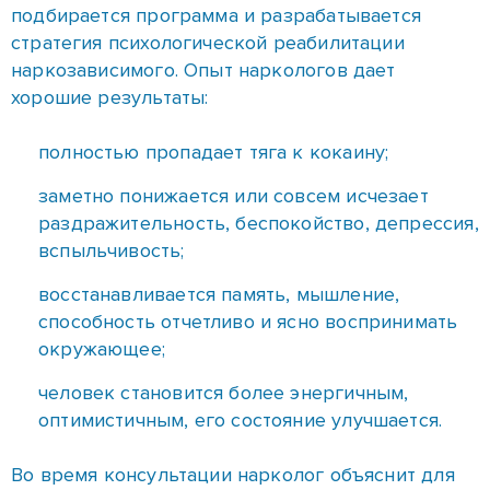
заметно понижается или совсем исчезает
раздражительность, беспокойство, депрессия,
вспыльчивость;
восстанавливается память, мышление,
способность отчетливо и ясно воспринимать
окружающее;
человек становится более энергичным,
оптимистичным, его состояние улучшается.
Во время консультации нарколог объяснит для
чего необходимо лечение зависимости от
кокаина в Запорожье анонимно. У врачей
имеется колоссальный опыт в оказании помощи
зависимым людям. Благодаря этому будет
выбираться самая подходящая методика для
пациента. При правильной мотивации, с которой