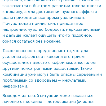
и дальше желает ощущать что-то подобное,
боится остаться без кокаина.
Также опасность представляет то, что для
усиления эффекта от кокаина его прием
осуществляют вместе с кофеином, алкоголем,
другими психотропными веществами. Такие
комбинации уже могут быть опасны серьезными
проблемами со здоровьем – инсультами,
инфарктами.
Выходом из такой ситуации может оказаться
лечение от кокаина – детоксикация (очистка
организма) в Запорожье. Такая задача, как
отказаться от кокаина, решается сотнями
наркозависимых. Это длительный и трудоемкий
процесс, при котором хорошо зарекомендовала
себя программа 12 шагов.