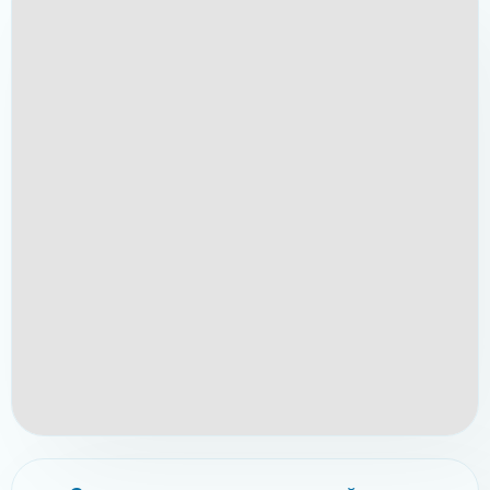
Свяжитесь с нами прямо сейчас по
телефонам:
✆ (096)-389-20-20
✆ (095)-252-81-00