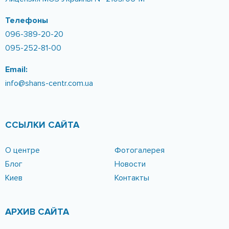
info@shans-centr.com.ua
ССЫЛКИ САЙТА
О центре
Фотогалерея
Блог
Новости
Киев
Контакты
АРХИВ САЙТА
Бесплатная
Реабилитация
Профилактика
Ассоциация
С чего начать?
Зачем нужен РЦ?
Мотивация на лечение
Этапы реабилитации