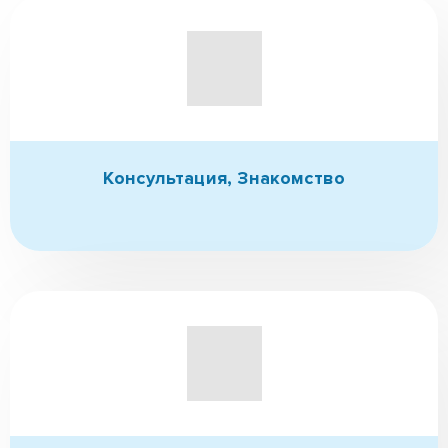
✆ (096)-389-20-20
✆ (095)-252-81-00
Связаться с нами
Как мы работаем?