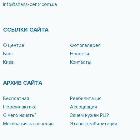
КОНТАКТЫ
Адрес
Реабилитационный центр «ШАНС»:
г. Днепр, ул. Харьковская 5, 11
Лицензия МОЗ Украины № 2103/06-М
Телефоны
096-389-20-20
095-252-81-00
Email:
info@shans-centr.com.ua
ССЫЛКИ САЙТА