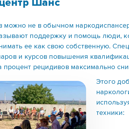
центр Шанс
 можно не в обычном наркодиспансер
казывают поддержку и помощь люди, 
нимать ее как свою собственную. Спе
аров и курсов повышения квалификаци
а процент рецидивов максимально сни
Этого до
нарколог
использу
техники: