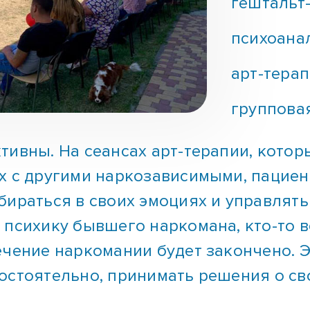
гештальт-
психоана
арт-терап
групповая
тивны. На сеансах арт-терапии, кото
ах с другими наркозависимыми, пацие
бираться в своих эмоциях и управлять
 психику бывшего наркомана, кто-то 
ечение наркомании будет закончено. Э
остоятельно, принимать решения о св