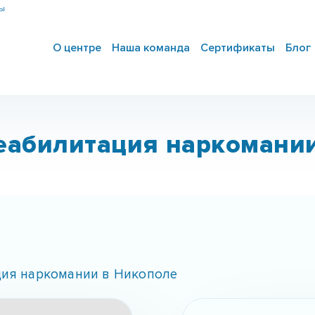
ны
О центре
Наша команда
Сертификаты
Блог
еабилитация наркомани
ция наркомании в Никополе