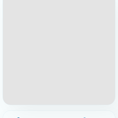
Свяжитесь с нами прямо сейчас по
телефонам:
✆ (096)-389-20-20
✆ (095)-252-81-00
Связаться с нами