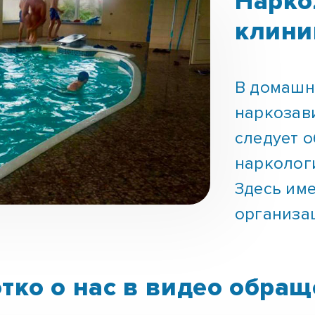
клини
В домашн
наркозав
следует 
нарколог
Здесь им
организа
тко о нас в видео обра