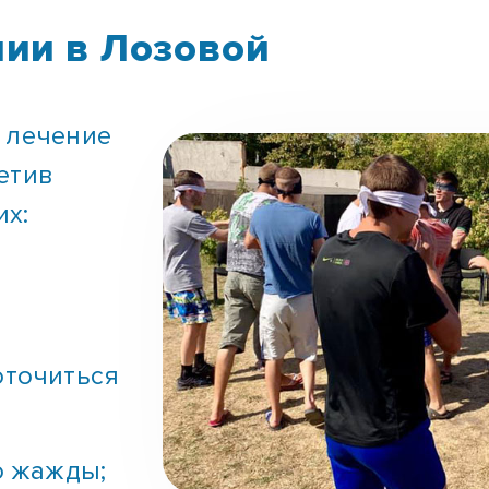
ии в Лозовой
 лечение
етив
их:
оточиться
о жажды;