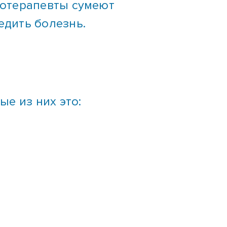
едить болезнь.
е из них это: