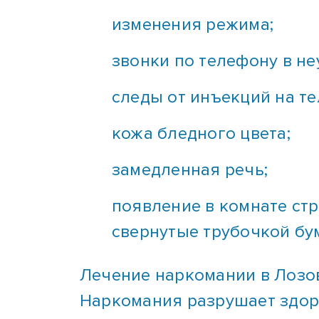
изменения режима;
звонки по телефону в не
следы от инъекций на те
кожа бледного цвета;
замедленная речь;
появление в комнате ст
свернутые трубочкой бу
Лечение наркомании в Лозов
Наркомания разрушает здоро
сердечно-сосудистая, нервн