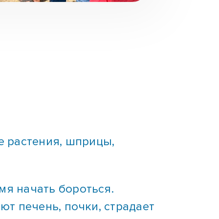
е растения, шприцы,
мя начать бороться.
ют печень, почки, страдает
хотерапевты сумеют