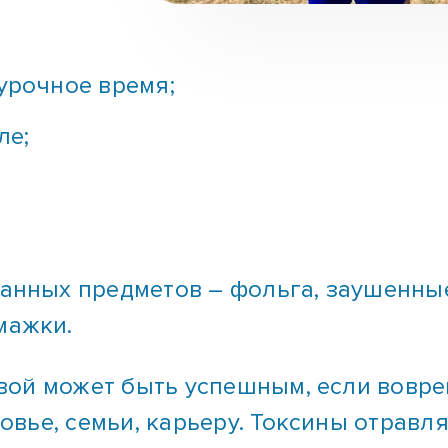
урочное время;
ле;
ранных предметов – фольга, заушенны
мажки.
ой может быть успешным, если вовре
вье, семьи, карьеру. Токсины отравля
ая система. Опытные наркологи и пси