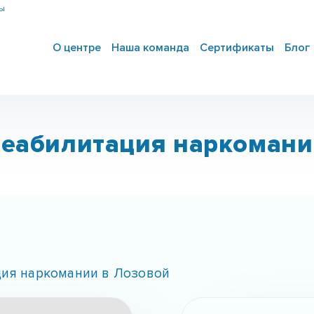
ны
О центре
Наша команда
Сертификаты
Блог
реабилитация наркомани
ция наркомании в Лозовой