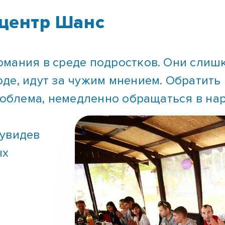
центр Шанс
омания в среде подростков. Они слиш
оде, идут за чужим мнением. Обратит
проблема, немедленно обращаться в н
 увидев
ых