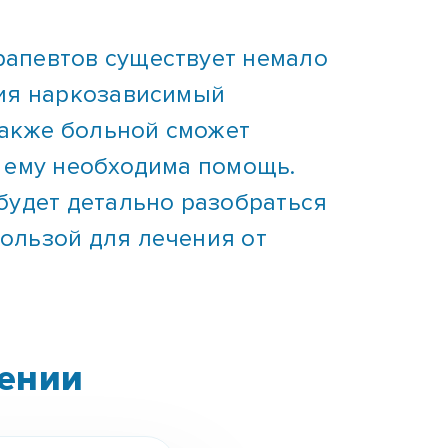
рапевтов существует немало
ния наркозависимый
 Также больной сможет
и ему необходима помощь.
будет детально разобраться
пользой для лечения от
щении