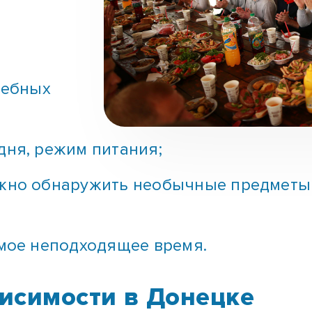
чебных
дня, режим питания;
жно обнаружить необычные предметы 
амое неподходящее время.
исимости в Донецке