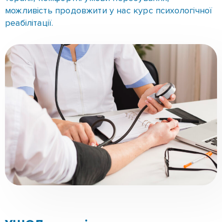
Первинна діагностика та аналіз стану
здоров’я.
Підготовка пацієнта, призначення необхідних
досліджень.
Введення в медикаментозний сон і
проведення детоксикації.
Спостереження в стаціонарі до стабілізації
стану.
Рекомендації щодо подальшої реабілітації.
Кожен крок проводиться під суворим медичним
контролем, що мінімізує ризики і підвищує
ефективність терапії.
Переваги нашого центру
–
це кваліфікований