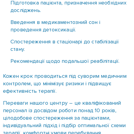
Головна особливість методу полягає в скороченні
періоду ломки. Там, де класична детоксикація
може тривати до тижня, ультрашвидка займає
всього кілька годин. Після процедури пацієнт
відчуває полегшення, що дає можливість одразу
перейти до етапу психотерапевтичної реабілітації.
Переваги УШОД
УШОД у Чечелівському районі в реабілітаційному
центрі «Шанс» проводиться під контролем
досвідчених лікарів-анестезіологів і наркологів. У
нас залежний отримує не тільки медичну
допомогу, а й підтримку лікарів-психотерапевтів і
фахівців із соціальної адаптації.
Процедура включає кілька етапів. Етапи
проведення УШОД такі: