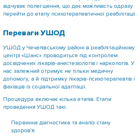
якої полягає у швидкому очищенні організму від
опіоїдів. Вона застосовується у випадках, коли
необхідне термінове виведення наркотичних
речовин без тривалого періоду ломки.
Детокс спрямований на те, щоб вивести токсичні
речовини з крові та тканин, полегшити
абстинентний синдром (ломку), нормалізувати
сон, апетит і загальне самопочуття, знизити ризик
ускладнень під час подальшого лікування.
Показання до проведення УШОД такі:
залежність від героїну, метадону, трамадолу;
ситуації, коли пацієнт раніше безуспішно
проходив традиційні форми терапії;
необхідність швидко почати реабілітацію.