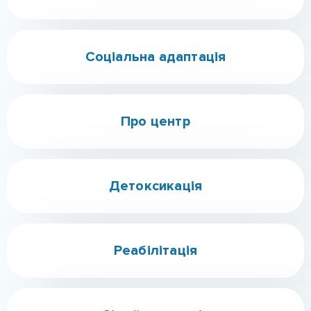
Лікування алкоголізму
Лікування ігроманії
Програма 12 кроків
Консультація нарколога
Профілактика зриву