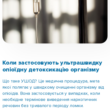
Чечелівському районі ви можете безпечно і
комфортно пройти її в реабілітаційному центрі
«Шанс» під контролем досвідчених лікарів-
наркологів.
Ультрашвидка опіоїдна детоксикація (УШОД)
проводиться в стаціонарі та спрямована на те,
щоб у максимально короткі терміни вивести
токсини й полегшити проходження ломки.
Методика заснована на застосуванні препаратів-
антагоністів, які блокують вплив наркотиків на
рецептори мозку. Пацієнт занурюється в
медикаментозний сон, що дає змогу пройти
через найважчий етап абстиненції без сильних
больових відчуттів. У середньому, процедура
триває 6-8 годин, після чого людина поступово
виходить із наркозу під наглядом фахівців.