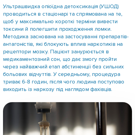
Зв'яжіться з нами зараз за телефонами:
✆ (096)-389-20-20
✆ (095)-252-81-00
Зв'язатися з нами
Поделиться
Процедура УШОД
–
це сучасна методика
очищення організму від наркотичних речовин. У