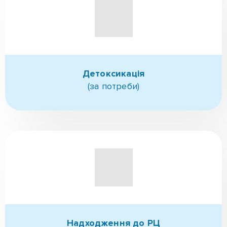
Отримати ШАНС
Зв'яжіться з нами зараз за
телефонами:
✆ (096)-389-20-20
✆ (095)-252-81-00
Зв'язатися з нами