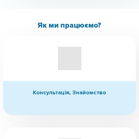
Реабілітація
Сімейна терапія
Ми знаємо, як тобі допомогти!
Наркоманія – це хвороба, яка не приходить сама
собою.
Наша команда професіоналів допоможе
тобі знайти нове життя!