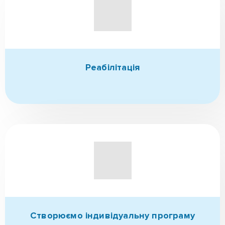
Детоксикація
(за потреби)
Надходження до РЦ
(при необхідності виїзд)