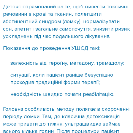
Коли застосовують ультрашвидку
опіоїдну детоксикацію організму
Що таке УШОД? Це медична процедура, мета