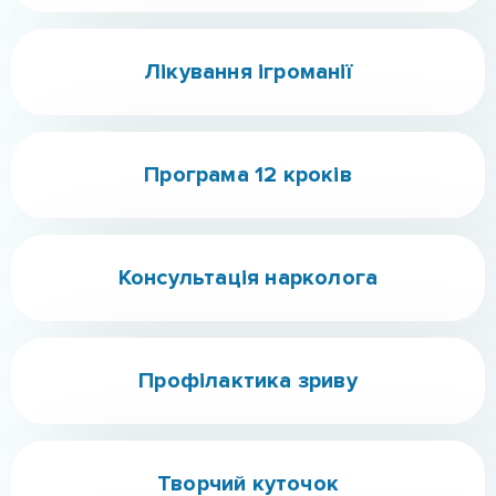
Наш центр пропонує комплексний підхід: від
медикаментозного лікування до психологічної
підтримки та реабілітації. Докладніше про те, як
проходить процедура, як до неї підготуватися і
що робити далі, ви можете дізнатися на
консультації.
4.7
/ 5. Количество оценок:
34
Направления
Лікування наркоманії