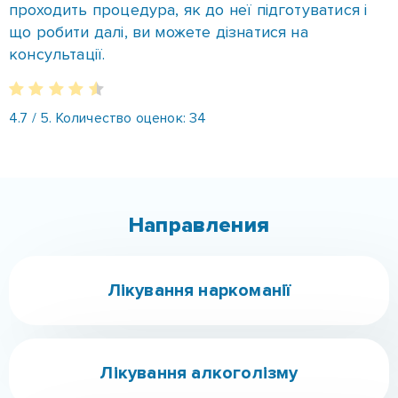
УШОД
–
вартість процедури в
Чечелівському районі
Детокс для наркоманів
–
перший крок до
одужання. Він знімає фізичну залежність, очищає
організм від наркотичних токсинів і готує людину
до подальшої роботи над психологічними
аспектами залежності.
УШОД
–
це сучасний і ефективний метод, що
дозволяє за один день пройти найскладніший
етап
–
абстинентний синдром. Ціна в
Чечелівському районі (Дніпро) залежить від стану
пацієнта, тривалості підготовки та супутніх
медичних послуг.