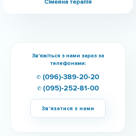
Творчий куточок
Соціальна адаптація
Про центр
Детоксикація